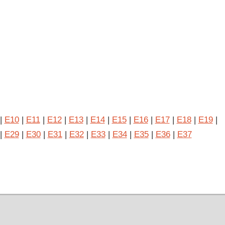
|
E10
|
E11
|
E12
|
E13
|
E14
|
E15
|
E16
|
E17
|
E18
|
E19
|
|
E29
|
E30
|
E31
|
E32
|
E33
|
E34
|
E35
|
E36
|
E37