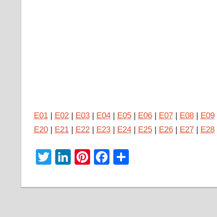
E01
|
E02
|
E03
|
E04
|
E05
|
E06
|
E07
|
E08
|
E09
E20
|
E21
|
E22
|
E23
|
E24
|
E25
|
E26
|
E27
|
E28
Twitter
LinkedIn
Pinterest
Facebook
Share