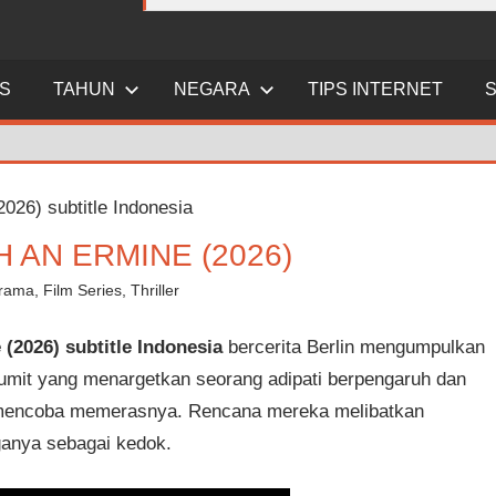
ES
TAHUN
NEGARA
TIPS INTERNET
 AN ERMINE (2026)
rama
,
Film Series
,
Thriller
(2026) subtitle Indonesia
bercerita Berlin mengumpulkan
rumit yang menargetkan seorang adipati berpengaruh dan
n mencoba memerasnya. Rencana mereka melibatkan
rganya sebagai kedok.